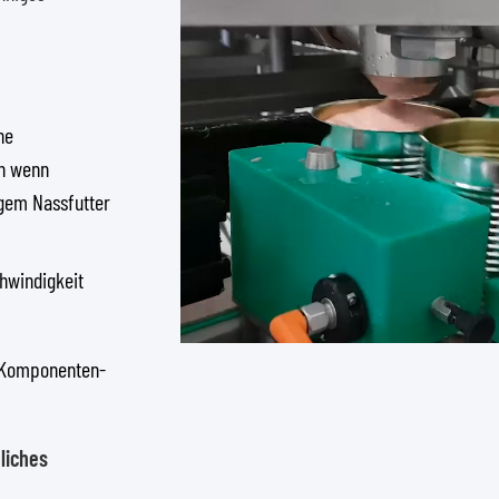
ne
ch wenn
igem Nassfutter
hwindigkeit
 Komponenten-
liches