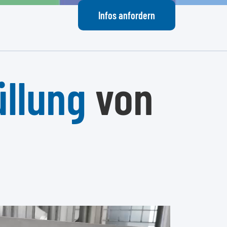
Infos anfordern
üllung
von