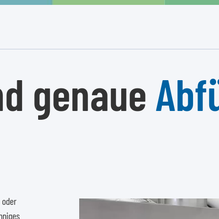
nd genaue
Abf
l oder
hniges